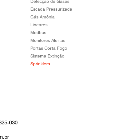
Detecção de Gases
Escada Pressurizada
Gás Amônia
Lineares
Modbus
Monitores Alertas
Portas Corta Fogo
Sistema Extinção
Sprinklers
325-030
m.br