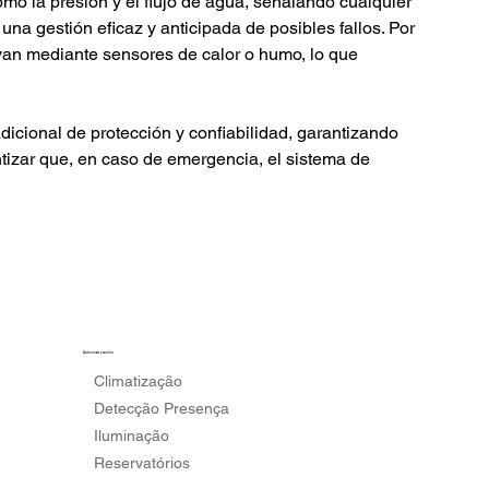
mo la presión y el flujo de agua, señalando cualquier 
na gestión eficaz y anticipada de posibles fallos. Por 
ivan mediante sensores de calor o humo, lo que 
icional de protección y confiabilidad, garantizando 
ntizar que, en caso de emergencia, el sistema de 
Automatización
Climatização
Detecção Presença
Iluminação
Reservatórios