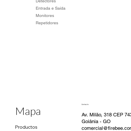
Detectores
Entrada e Saída
Monitores
Repetidores
Contacto
Mapa
Av. Milão, 318 CEP 74
Goiânia - GO
Productos
comercial@firebee.co