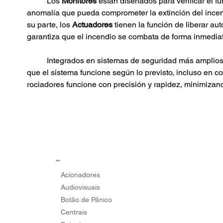
	Los 
Monitores 
están diseñados para verificar el f
anomalía que pueda comprometer la extinción del incendi
su parte, los 
Actuadores 
tienen la función de liberar a
garantiza que el incendio se combata de forma inmediat
	Integrados en sistemas de seguridad más amplios,
que el sistema funcione según lo previsto, incluso en c
rociadores funcione con precisión y rapidez, minimizan
SDAI
Acionadores
Audiovisuais
Botão de Pânico
Centrais