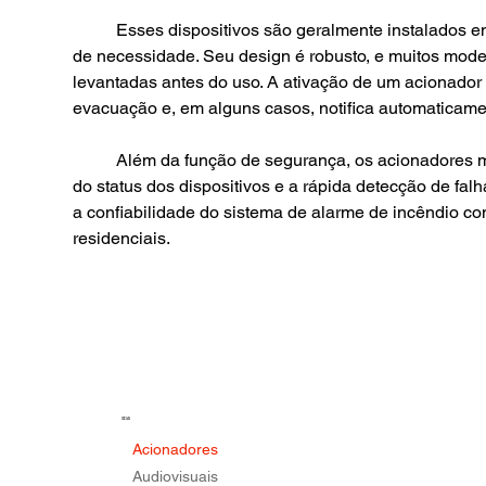
	Esses dispositivos são geralmente instalados em pontos estratégicos, como saídas de emergência e áreas de circulação comum, para garantir fácil acesso em caso 
de necessidade. Seu design é robusto, e muitos mod
levantadas antes do uso. A ativação de um acionador 
evacuação e, em alguns casos, notifica automaticame
	Além da função de segurança, os acionadores manuais podem ser integrados a sistemas de monitoramento remoto, permitindo o acompanhamento em tempo real 
do status dos dispositivos e a rápida detecção de f
a confiabilidade do sistema de alarme de incêndio c
residenciais.
SDAI
Acionadores
Audiovisuais