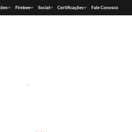
ções
Firebee
Social
Certificações
Fale Conosco