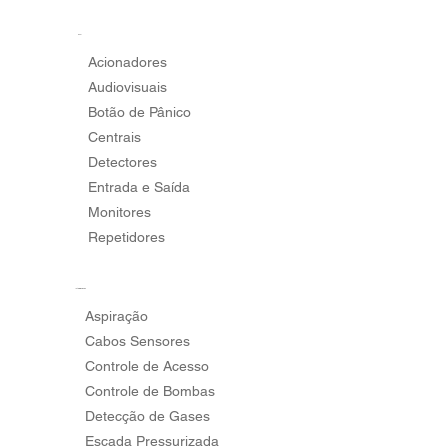
SDAI
Acionadores
Audiovisuais
Botão de Pânico
Centrais
Detectores
Entrada e Saída
Monitores
Repetidores
Integraciones
Aspiração
Cabos Sensores
Controle de Acesso
Controle de Bombas
Detecção de Gases
Escada Pressurizada