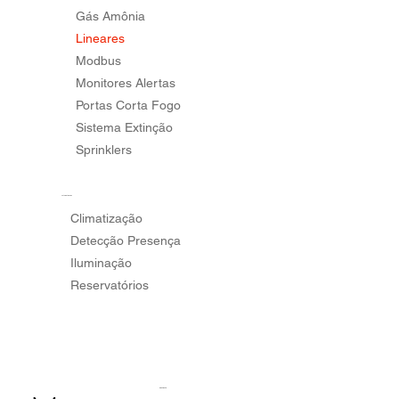
Gás Amônia
Lineares
Modbus
Monitores Alertas
Portas Corta Fogo
Sistema Extinção
Sprinklers
Automatización
Climatização
Detecção Presença
Iluminação
Reservatórios
Contacto