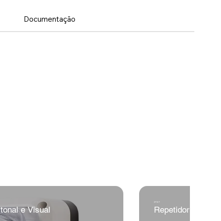
Documentação
21167
tonal e Visual
Repetidor AC IP66