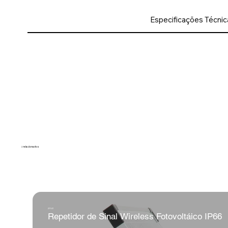
Especificações Técnic
:: relacionados
21141
Repetidor de Sinal Wireless Fotovoltáico IP66