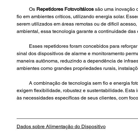
	Os 
Repetidores Fotovoltáicos
 são uma inovação d
fio em ambientes críticos, utilizando energia solar. Esse
serem utilizados em áreas remotas ou de difícil acesso, 
ambiental, essa tecnologia garante a continuidade da
	Esses repetidores foram concebidos para reforçar a confiabilidade dos sistemas de comunicação em situações de incêndio ou outras emergências, assegurando que o 
sinal dos dispositivos de alarme e monitoramento perma
maneira autônoma, reduzindo a dependência de infraestr
ambientes como grandes propriedades rurais, instalações
	A combinação de tecnologia sem fio e energia foto
exigem flexibilidade, robustez e sustentabilidade. Es
às necessidades específicas de seus clientes, com foco
Dados sobre Alimentação do Dispositivo