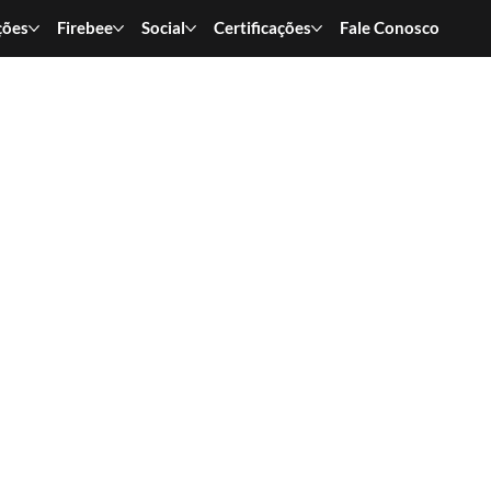
ções
Firebee
Social
Certificações
Fale Conosco